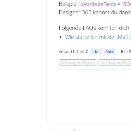
Beispiel:
$AttributeFields = "B
Designer 365 kannst du dan
Folgende FAQs könnten dich a
Wie starte ich mit der Mail
Antwort hilfreich?
Ihre 
Ja
Nein
Mail Designer 365 (Mac)
Mail Designer 365 C