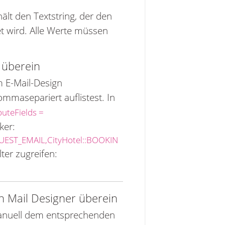
hält den Textstring, der den
et wird. Alle Werte müssen
 überein
m E-Mail-Design
mmasepariert auflistest. In
buteFields =
ker:
GUEST_EMAIL,CityHotel::BOOKIN
ter zugreifen:
n Mail Designer überein
manuell dem entsprechenden