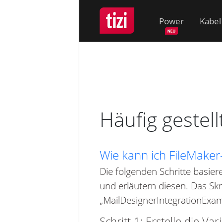
Power
Kabel
Häufig gestel
Wie kann ich FileMaker
Die folgenden Schritte basier
und erläutern diesen. Das Sk
„MailDesignerIntegrationExam
Schritt 1: Erstelle die Va