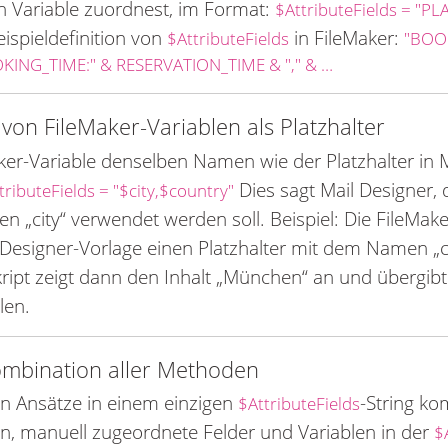
n Variable zuordnest, im Format:
$AttributeFields = "
ispieldefinition von
in FileMaker:
$AttributeFields
"BOO
KING_TIME:" & RESERVATION_TIME & "," & …
on FileMaker-Variablen als Platzhalter
r-Variable denselben Namen wie der Platzhalter in M
Dies sagt Mail Designer, 
tributeFields = "$city,$country"
 „city“ verwendet werden soll. Beispiel: Die FileMaker
esigner-Vorlage einen Platzhalter mit dem Namen „cit
ript zeigt dann den Inhalt „München“ an und übergibt
len.
ombination aller Methoden
n Ansätze in einem einzigen
-String k
$AttributeFields
 manuell zugeordnete Felder und Variablen in der
$