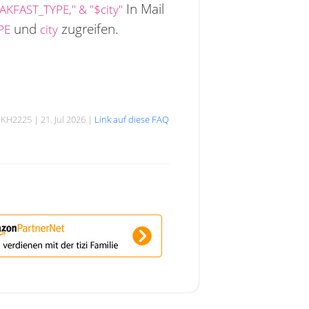
In Mail
AKFAST_TYPE," & "$city"
und
zugreifen.
PE
city
KH2225 | 21. Jul 2026 |
Link auf diese FAQ