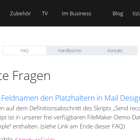
Zubehör
TV
Im Business
Blog
tiz
FAQ
Handbücher
Kontakt
lte Fragen
-Feldnamen den Platzhaltern in Mail Desi
en auf dem Definitionsabschnitt des Skripts „Send rec
ript ist in unserer frei verfügbaren FileMaker-Demo-D
ple“ enthalten. (siehe Link am Ende dieser FAQ)
riable
$AttributeFields