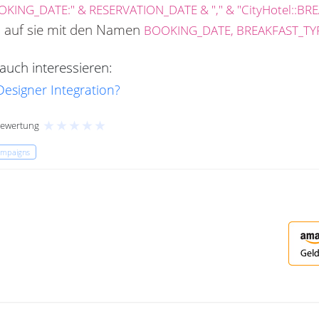
OOKING_DATE:" & RESERVATION_DATE & "," & "CityHotel::BRE
n auf sie mit den Namen
BOOKING_DATE, BREAKFAST_TY
uch interessieren:
 Designer Integration?
★
★
★
★
★
Bewertung
ampaigns