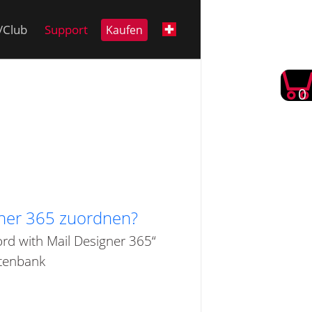
i/Club
Support
Kaufen
0
gner 365 zuordnen?
ord with Mail Designer 365“
atenbank