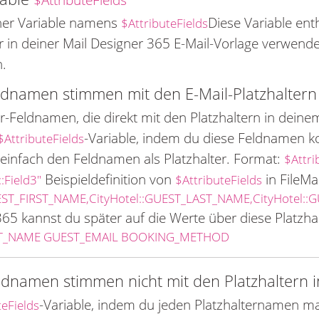
iner Variable namens
Diese Variable ent
$AttributeFields
 der in deiner Mail Designer 365 E-Mail-Vorlage verwend
.
eldnamen stimmen mit den E-Mail-Platzhaltern
Feldnamen, die direkt mit den Platzhaltern in deine
-Variable, indem du diese Feldnamen ko
$AttributeFields
einfach den Feldnamen als Platzhalter. Format:
$Attri
Beispieldefinition von
in FileMa
::Field3"
$AttributeFields
UEST_FIRST_NAME,CityHotel::GUEST_LAST_NAME,CityHotel::
65 kannst du später auf die Werte über diese Platzhal
ST_NAME GUEST_EMAIL BOOKING_METHOD
ldnamen stimmen nicht mit den Platzhaltern i
-Variable, indem du jeden Platzhalternamen 
teFields