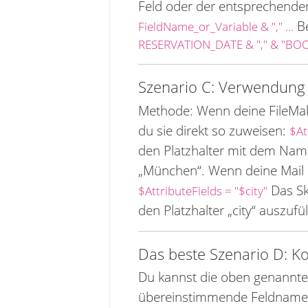
Feld oder der entsprechende
Be
FieldName_or_Variable & "," …
RESERVATION_DATE & "," & "BOO
Szenario C: Verwendung v
Methode: Wenn deine FileMake
du sie direkt so zuweisen:
$At
den Platzhalter mit dem Namen
„München“. Wenn deine Mail D
Das Sk
$AttributeFields = "$city"
den Platzhalter „city“ auszufül
Das beste Szenario D: K
Du kannst die oben genannte
übereinstimmende Feldnamen,