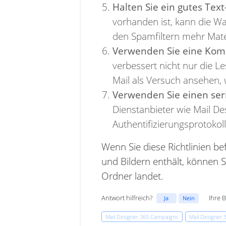
Halten Sie ein gutes Text
vorhanden ist, kann die Wah
den Spamfiltern mehr Mate
Verwenden Sie eine Komb
verbessert nicht nur die L
Mail als Versuch ansehen, 
Verwenden Sie einen ser
Dienstanbieter wie Mail De
Authentifizierungsprotokol
Wenn Sie diese Richtlinien be
und Bildern enthält, können S
Ordner landet.
Antwort hilfreich?
Ihre 
Ja
Nein
Mail Designer 365 Campaigns
Mail Designer 