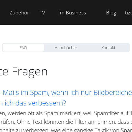
Zubehör
TV
Im Business
Blog
tiz
FAQ
Handbücher
Kontakt
lte Fragen
ails im Spam, wenn ich nur Bildbereiche o
 ich das verbessern?
lten, werden oft als Spam markiert, weil Spamfilter au
 prüfen. Ohne Text könnten die Filter annehmen, dass d
Inhalte zu verbergen, was eine gängige Taktik von S