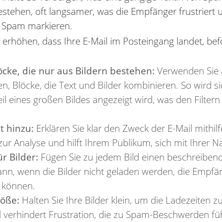
bestehen, oft langsamer, was die Empfänger frustriert 
ls Spam markieren.
erhöhen, dass Ihre E-Mail im Posteingang landet, bef
cke, die nur aus Bildern bestehen:
Verwenden Sie a
n, Blöcke, die Text und Bilder kombinieren. So wird sic
eil eines großen Bildes angezeigt wird, was den Filter
.
t hinzu:
Erklären Sie klar den Zweck der E-Mail mithilf
zur Analyse und hilft Ihrem Publikum, sich mit Ihrer N
r Bilder:
Fügen Sie zu jedem Bild einen beschreibende
dann, wenn die Bilder nicht geladen werden, die Empfä
n können.
röße:
Halten Sie Ihre Bilder klein, um die Ladezeiten z
 verhindert Frustration, die zu Spam-Beschwerden fü