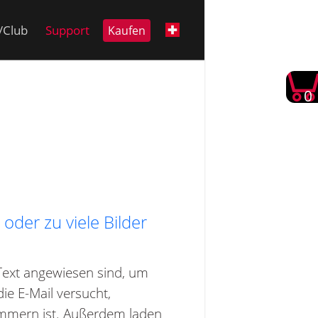
i/Club
Support
Kaufen
0
der zu viele Bilder
f Text angewiesen sind, um
ie E-Mail versucht,
pammern ist. Außerdem laden