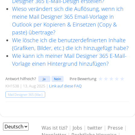
Designer 365 E-Mail-Design erstellen?
Wieso verändert sich die Auflösung, wenn ich
meine Mail Designer 365 Email-Vorlage in
Outlook per Kopieren & Einsetzen (Copy &
paste) übertrage?
Wie lösche ich die benutzerdefinierten Inhalte
(Grafiken, Bilder, etc.) die ich hinzugefügt habe?
Wie kann ich meiner Mail Designer 365 E-Mail-
Vorlage einen Hintergrund hinzufügen?
★
★
★
★
★
Antwort hilfreich?
Ihre Bewertung
Ja
Nein
KH1538 | 13. Aug 2025 |
Link auf diese FAQ
Mail Designer 365 (Mac)
Was ist tizi?
|
Jobs
|
twitter
|
Presse
|