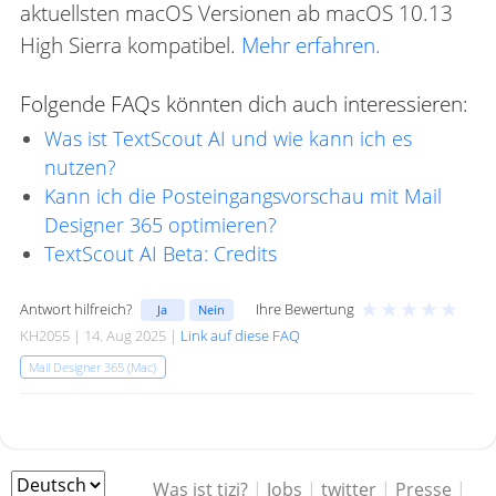
aktuellsten macOS Versionen ab macOS 10.13
High Sierra kompatibel.
Mehr erfahren.
Folgende FAQs könnten dich auch interessieren:
Was ist TextScout AI und wie kann ich es
nutzen?
Kann ich die Posteingangsvorschau mit Mail
Designer 365 optimieren?
TextScout AI Beta: Credits
★
★
★
★
★
Antwort hilfreich?
Ihre Bewertung
Ja
Nein
KH2055 | 14. Aug 2025 |
Link auf diese FAQ
Mail Designer 365 (Mac)
Was ist tizi?
|
Jobs
|
twitter
|
Presse
|