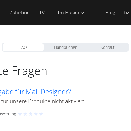
Zubehör
TV
Im Business
Blog
tiz
FAQ
Handbücher
Kontakt
lte Fragen
igabe für Mail Designer?
 für unsere Produkte nicht aktiviert.
★
★
★
★
★
K
Bewertung