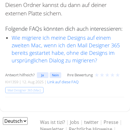
Diesen Ordner kannst du dann auf deiner
externen Platte sichern.
Folgende FAQs könnten dich auch interessieren:
Wie migriere ich meine Designs auf einem
zweiten Mac, wenn ich den Mail Designer 365
bereits gestartet habe, ohne die Designs im
ursprünglichen Dialog zu migrieren?
★
★
★
★
★
Antwort hilfreich?
Ihre Bewertung
Ja
Nein
KH1359 | 12. Aug 2025 |
Link auf diese FAQ
Mail Designer 365 (Mac)
Was ist tizi?
|
Jobs
|
twitter
|
Presse
|
Newsletter
|
Rechtliche Hinweise
|