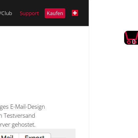
i/Club
Support
Kaufen
0
ges E-Mail-Design
n Testversand
rver gehostet.