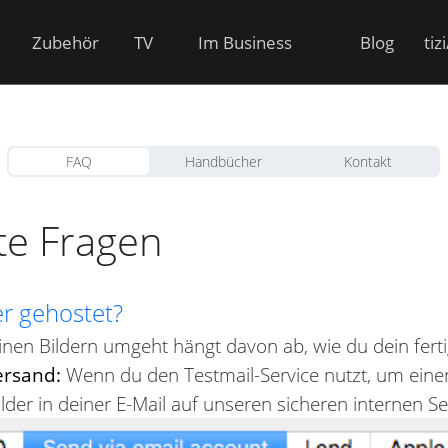
Zubehör
TV
Im Business
Blog
tiz
FAQ
Handbücher
Kontakt
lte Fragen
r gehostet?
inen Bildern umgeht hängt davon ab, wie du dein ferti
ersand:
Wenn du den Testmail-Service nutzt, um eine
der in deiner E-Mail auf unseren sicheren internen Se