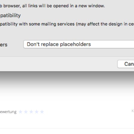
★
★
★
★
★
K
Bewertung