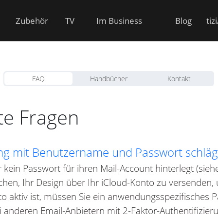
Zubehör
TV
Im Business
Blog
tiz
FAQ
Handbücher
Kontakt
lte Fragen
 mit Benutzername und Passwort schlägt
r kein Passwort für ihren Mail-Account hinterlegt (sieh
suchen, Ihr Design über Ihr iCloud-Konto zu versenden,
to aktiv ist, müssen Sie ein anwendungsspezifisches P
i anderen Email-Anbietern mit 2-Faktor-Authentifizieru