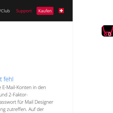
i/Club
Support
Kaufen
0
 fehl
e E-Mail-Konten in den
 und 2-Faktor-
asswort für Mail Designer
ng zutreffen. Auf der