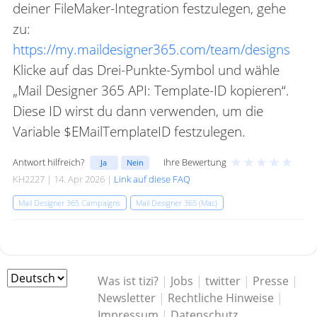
deiner FileMaker-Integration festzulegen, gehe
zu:
https://my.maildesigner365.com/team/designs
Klicke auf das Drei-Punkte-Symbol und wähle
„Mail Designer 365 API: Template-ID kopieren“.
Diese ID wirst du dann verwenden, um die
Variable $EMailTemplateID festzulegen.
★
★
★
★
★
Antwort hilfreich?
Ihre Bewertung
Ja
Nein
KH2227 | 14. Apr 2026 |
Link auf diese FAQ
Mail Designer 365 Campaigns
Mail Designer 365 (Mac)
Was ist tizi?
|
Jobs
|
twitter
|
Presse
|
Newsletter
|
Rechtliche Hinweise
|
Impressum
|
Datenschutz