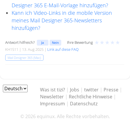
Designer 365 E-Mail-Vorlage hinzufügen?
Kann ich Video-Links in die mobile Version
meines Mail Designer 365-Newsletters
hinzufügen?
★
★
★
★
★
Antwort hilfreich?
Ihre Bewertung
Ja
Nein
KH1511 | 13. Aug 2025 |
Link auf diese FAQ
Mail Designer 365 (Mac)
Was ist tizi?
|
Jobs
|
twitter
|
Presse
|
Newsletter
|
Rechtliche Hinweise
|
Impressum
|
Datenschutz
© 2026 equinux. Alle Rechte vorbehalten.