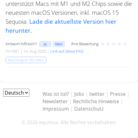
unterstützt Macs mit M1 und M2 Chips sowie die
neuesten macOS Versionen, inkl. macOS 15
Sequoia.
Lade die aktuellste Version hier
herunter.
★
★
★
★
★
Antwort hilfreich?
Ihre Bewertung
Ja
Nein
KH1891 | 14. Aug 2025 |
Link auf diese FAQ
Mail Designer 365 (Mac)
Was ist tizi?
|
Jobs
|
twitter
|
Presse
|
Newsletter
|
Rechtliche Hinweise
|
Impressum
|
Datenschutz
© 2026 equinux. Alle Rechte vorbehalten.