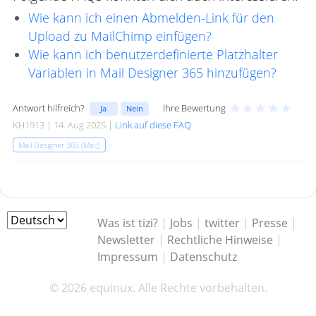
Wie kann ich einen Abmelden-Link für den
Upload zu MailChimp einfügen?
Wie kann ich benutzerdefinierte Platzhalter
Variablen in Mail Designer 365 hinzufügen?
★
★
★
★
★
Antwort hilfreich?
Ihre Bewertung
Ja
Nein
KH1913 | 14. Aug 2025 |
Link auf diese FAQ
Mail Designer 365 (Mac)
Was ist tizi?
|
Jobs
|
twitter
|
Presse
|
Newsletter
|
Rechtliche Hinweise
|
Impressum
|
Datenschutz
© 2026 equinux. Alle Rechte vorbehalten.