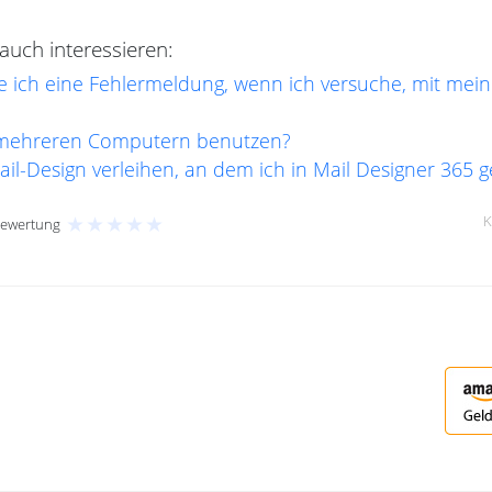
uch interessieren:
 ich eine Fehlermeldung, wenn ich versuche, mit mei
f mehreren Computern benutzen?
il-Design verleihen, an dem ich in Mail Designer 365 
★
★
★
★
★
K
Bewertung