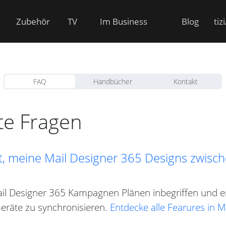
Zubehör
TV
Im Business
Blog
tiz
FAQ
Handbücher
Kontakt
lte Fragen
it, meine Mail Designer 365 Designs zwis
ail Designer 365 Kampagnen Plänen inbegriffen und erm
eräte zu synchronisieren.
Entdecke alle Fearures in