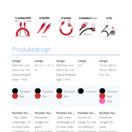
Produktdesign
Länge
Länge
Länge
Länge
Länge
Dehnbar von
50 cm, 1 m, 2
Dehnbar von
2m
10cm, 30cm,
30cm bis 1m
m
30cm bis 1m
50cm, 90cm,
(Gesamtkabell
(Gesamtkabellä
2m, 3m
änge: 1,4m)
nge: 1,4m)
Schwarz
Schwarz
Schwarz
Schwarz
Schwarz
Rot
Rot
Rot
Rot
Pink
Perfekt für...
Perfekt für...
Perfekt für...
Perfekt für...
Perfekt für...
...das Laden
Passende
...das Laden
Unsere XL
Passende
unterwegs z.B.
Längen für
unterwegs z.B.
Länge, für den
Längen für
im Auto oder
jeden
im Auto oder
Schreibtisch,
jeden
auf Reisen im
Einsatzzweck.
auf Reisen im
die Kommode,
Einsatzzweck.