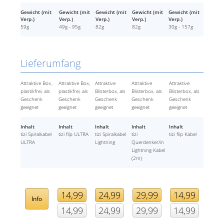
Gewicht (mit
Gewicht (mit
Gewicht (mit
Gewicht (mit
Gewicht (mit
Verp.)
Verp.)
Verp.)
Verp.)
Verp.)
59g
49g - 95g
82g
82g
30g - 157g
Lieferumfang
Attraktive Box,
Attraktive Box,
Attraktive
Attraktive
Attraktive
plastikfrei, als
plastikfrei, als
Blisterbox, als
Blisterbox, als
Blisterbox, als
Geschenk
Geschenk
Geschenk
Geschenk
Geschenk
geeignet
geeignet
geeignet
geeignet
geeignet
Inhalt
Inhalt
Inhalt
Inhalt
Inhalt
tizi Spiralkabel
tizi flip ULTRA
tizi Spiralkabel
tizi
tizi flip Kabel
ULTRA
Lightning
Querdenker/in
Lightning Kabel
(2m)
14,99
24,99
29,99
14,99
Info
14,99
24,99
29,99
14,99