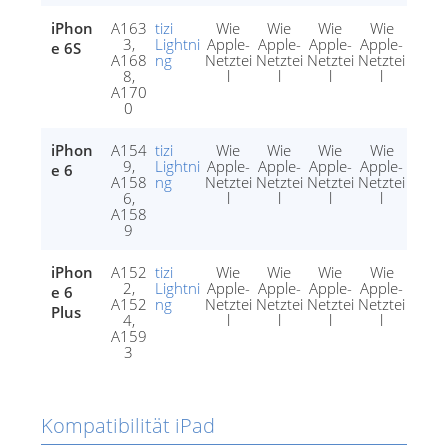
iPhon
A163
tizi
Wie
Wie
Wie
Wie
3,
Lightni
Apple-
Apple-
Apple-
Apple-
e 6S
A168
ng
Netztei
Netztei
Netztei
Netztei
8,
l
l
l
l
A170
0
iPhon
A154
tizi
Wie
Wie
Wie
Wie
9,
Lightni
Apple-
Apple-
Apple-
Apple-
e 6
A158
ng
Netztei
Netztei
Netztei
Netztei
6,
l
l
l
l
A158
9
iPhon
A152
tizi
Wie
Wie
Wie
Wie
2,
Lightni
Apple-
Apple-
Apple-
Apple-
e 6
A152
ng
Netztei
Netztei
Netztei
Netztei
Plus
4,
l
l
l
l
A159
3
Kompatibilität iPad