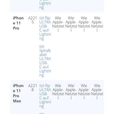
Lightni
ng
iPhon
A221
tizi flip
Wie
Wie
Wie
Wie
5
ULTRA
Apple-
Apple-
Apple-
Apple-
e 11
USB-
Netztei
Netztei
Netztei
Netztei
Pro
C-auf-
l
l
l
l
Lightni
ng
tizi
Spiralk
abel
ULTRA
USB-
C-auf-
Lightni
ng
iPhon
A221
tizi flip
Wie
Wie
Wie
Wie
8
ULTRA
Apple-
Apple-
Apple-
Apple-
e 11
USB-
Netztei
Netztei
Netztei
Netztei
Pro
C-auf-
l
l
l
l
Max
Lightni
ng