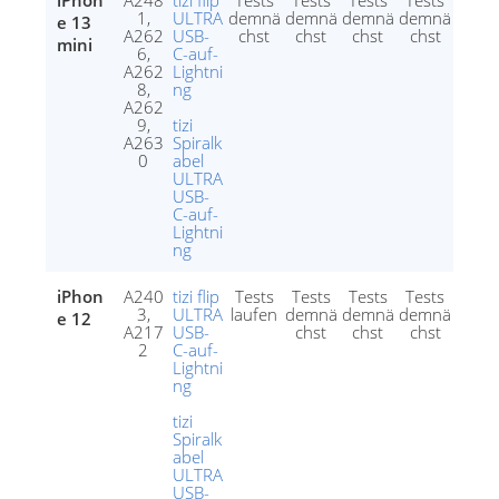
iPhon
A248
tizi flip
Tests
Tests
Tests
Tests
1,
ULTRA
demnä
demnä
demnä
demnä
e 13
A262
USB-
chst
chst
chst
chst
mini
6,
C-auf-
A262
Lightni
8,
ng
A262
9,
tizi
A263
Spiralk
0
abel
ULTRA
USB-
C-auf-
Lightni
ng
iPhon
A240
tizi flip
Tests
Tests
Tests
Tests
3,
ULTRA
laufen
demnä
demnä
demnä
e 12
A217
USB-
chst
chst
chst
2
C-auf-
Lightni
ng
tizi
Spiralk
abel
ULTRA
USB-