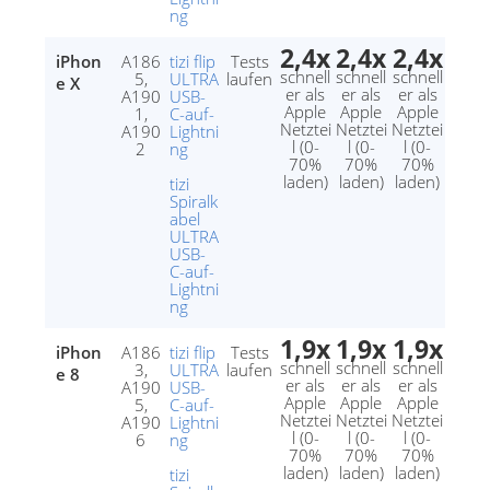
ng
2,4x
2,4x
2,4x
iPhon
A186
tizi flip
Tests
schnell
schnell
schnell
5,
ULTRA
laufen
e X
er als
er als
er als
A190
USB-
Apple
Apple
Apple
1,
C-auf-
Netztei
Netztei
Netztei
A190
Lightni
l (0-
l (0-
l (0-
2
ng
70%
70%
70%
laden)
laden)
laden)
tizi
Spiralk
abel
ULTRA
USB-
C-auf-
Lightni
ng
1,9x
1,9x
1,9x
iPhon
A186
tizi flip
Tests
schnell
schnell
schnell
3,
ULTRA
laufen
e 8
er als
er als
er als
A190
USB-
Apple
Apple
Apple
5,
C-auf-
Netztei
Netztei
Netztei
A190
Lightni
l (0-
l (0-
l (0-
6
ng
70%
70%
70%
laden)
laden)
laden)
tizi