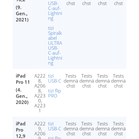
USB-
chst
chst
chst
chst
(9.
C-auf-
Lightni
Gen.,
ng
2021)
tizi
Spiralk
abel
ULTRA
USB-
C-auf-
Lightni
ng
iPad
A222
tizi
Tests
Tests
Tests
Tests
8,
USB-C
demnä
demnä
demnä
demnä
Pro 11
A206
chst
chst
chst
chst
(4.
8,
tizi flip
A223
PRO
Gen.,
0,
2020)
A223
1
iPad
A222
tizi
Tests
Tests
Tests
Tests
9,
USB-C
demnä
demnä
demnä
demnä
Pro
A206
chst
chst
chst
chst
12,9
9,
tizi flip