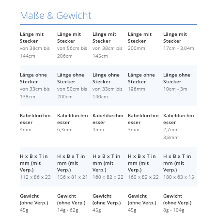
Maße & Gewicht
Länge mit
Länge mit
Länge mit
Länge mit
Länge mit
Stecker
Stecker
Stecker
Stecker
Stecker
von 38cm bis
von 56cm bis
von 38cm bis
200mm
17cm - 3,04m
144cm
206cm
145cm
Länge ohne
Länge ohne
Länge ohne
Länge ohne
Länge ohne
Stecker
Stecker
Stecker
Stecker
Stecker
von 33cm bis
von 50cm bis
von 33cm bis
196mm
10cm - 3m
138cm
200cm
140cm
Kabeldurchm
Kabeldurchm
Kabeldurchm
Kabeldurchm
Kabeldurchm
esser
esser
esser
esser
esser
4mm
6,3mm
4mm
3mm
2,7mm -
3,8mm
H x B x T in
H x B x T in
H x B x T in
H x B x T in
H x B x T in
mm (mit
mm (mit
mm (mit
mm (mit
mm (mit
Verp.)
Verp.)
Verp.)
Verp.)
Verp.)
112 x 86 x 23
156 x 81 x 21
160 x 82 x 22
160 x 82 x 22
180 x 63 x 15
Gewicht
Gewicht
Gewicht
Gewicht
Gewicht
(ohne Verp.)
(ohne Verp.)
(ohne Verp.)
(ohne Verp.)
(ohne Verp.)
45g
14g - 62g
45g
45g
8g - 104g