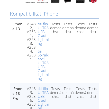
Kompatibilität iPhone
iPhon
A248
tizi flip
Tests
Tests
Tests
Tests
2,
ULTRA
demäc
demnä
demnä
demnä
e 13
A263
USB-
hst
chst
chst
chst
1,
C-auf-
A263
Lightni
3,
ng
A263
4,
tizi
A263
Spiralk
5
abel
ULTRA
USB-
C-auf-
Lightni
ng
iPhon
A248
tizi flip
Tests
Tests
Tests
Tests
3,
ULTRA
demnä
demnä
demnä
demnä
e 13
A263
USB-
chst
chst
chst
chst
Pro
6,
C-auf-
A263
Lightni
8,
ng