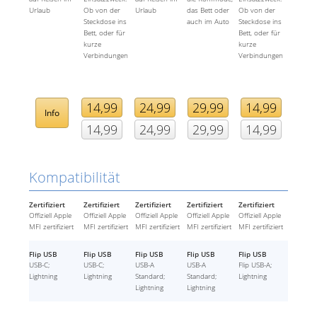
Urlaub
Ob von der
Urlaub
das Bett oder
Ob von der
Steckdose ins
auch im Auto
Steckdose ins
Bett, oder für
Bett, oder für
kurze
kurze
Verbindungen
Verbindungen
14,99
24,99
29,99
14,99
Info
14,99
24,99
29,99
14,99
Kompatibilität
Zertifiziert
Zertifiziert
Zertifiziert
Zertifiziert
Zertifiziert
Offiziell Apple
Offiziell Apple
Offiziell Apple
Offiziell Apple
Offiziell Apple
MFI zertifiziert
MFI zertifiziert
MFI zertifiziert
MFI zertifiziert
MFI zertifiziert
Flip USB
Flip USB
Flip USB
Flip USB
Flip USB
USB-C;
USB-C;
USB-A
USB-A
Flip USB-A;
Lightning
Lightning
Standard;
Standard;
Lightning
Lightning
Lightning