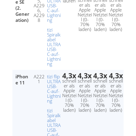
schnell
schnell
schnell
5,
ULTRA
laufen
e SE
er als
er als
er als
A229
USB-
(2.
Apple
Apple
Apple
6,
C-auf-
Gener
Netztei
Netztei
Netztei
A229
Lightni
l (0-
l (0-
l (0-
ation)
8
ng
70%
70%
70%
laden)
laden)
laden)
tizi
Spiralk
abel
ULTRA
USB-
C-auf-
Lightni
ng
4,3x
4,3x
4,3x
4,3x
iPhon
A222
tizi flip
schnell
schnell
schnell
schnell
1
ULTRA
e 11
er als
er als
er als
er als
USB-
Apple
Apple
Apple
Apple
C-auf-
Netztei
Netztei
Netztei
Netztei
Lightni
l (0-
l (0-
l (0-
l (0-
ng
70%
70%
70%
70%
laden)
laden)
laden)
laden)
tizi
Spiralk
abel
ULTRA
USB-
C-auf-