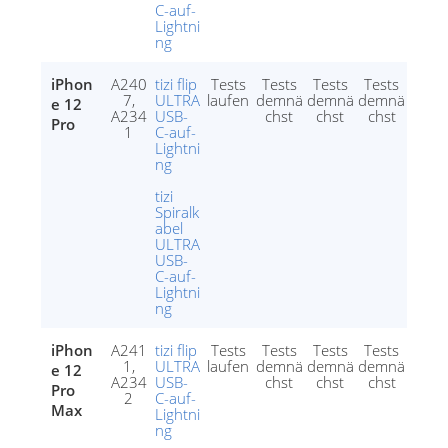
C-auf-
Lightni
ng
iPhon
A240
tizi flip
Tests
Tests
Tests
Tests
7,
ULTRA
laufen
demnä
demnä
demnä
e 12
A234
USB-
chst
chst
chst
Pro
1
C-auf-
Lightni
ng
tizi
Spiralk
abel
ULTRA
USB-
C-auf-
Lightni
ng
iPhon
A241
tizi flip
Tests
Tests
Tests
Tests
1,
ULTRA
laufen
demnä
demnä
demnä
e 12
A234
USB-
chst
chst
chst
Pro
2
C-auf-
Max
Lightni
ng