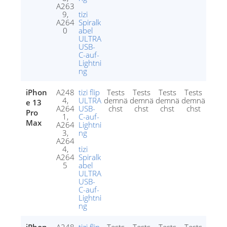
A263
9,
tizi
A264
Spiralk
0
abel
ULTRA
USB-
C-auf-
Lightni
ng
iPhon
A248
tizi flip
Tests
Tests
Tests
Tests
4,
ULTRA
demnä
demnä
demnä
demnä
e 13
A264
USB-
chst
chst
chst
chst
Pro
1,
C-auf-
Max
A264
Lightni
3,
ng
A264
4,
tizi
A264
Spiralk
5
abel
ULTRA
USB-
C-auf-
Lightni
ng