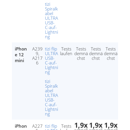
tizi
Spiralk
abel
ULTRA
USB-
C-auf-
Lightni
ng
iPhon
A239
tizi flip
Tests
Tests
Tests
Tests
9,
ULTRA
laufen
demnä
demnä
demnä
e 12
A217
USB-
chst
chst
chst
mini
6
C-auf-
Lightni
ng
tizi
Spiralk
abel
ULTRA
USB-
C-auf-
Lightni
ng
1,9x
1,9x
1,9x
iPhon
A227
tizi flip
Tests