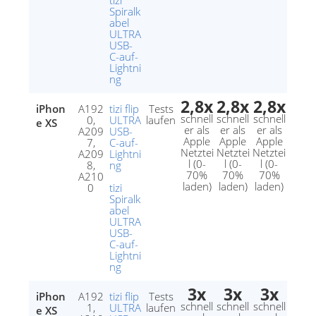
tizi
Spiralk
abel
ULTRA
USB-
C-auf-
Lightni
ng
2,8x
2,8x
2,8x
iPhon
A192
tizi flip
Tests
schnell
schnell
schnell
0,
ULTRA
laufen
e XS
er als
er als
er als
A209
USB-
Apple
Apple
Apple
7,
C-auf-
Netztei
Netztei
Netztei
A209
Lightni
l (0-
l (0-
l (0-
8,
ng
70%
70%
70%
A210
laden)
laden)
laden)
0
tizi
Spiralk
abel
ULTRA
USB-
C-auf-
Lightni
ng
3x
3x
3x
iPhon
A192
tizi flip
Tests
schnell
schnell
schnell
1,
ULTRA
laufen
e XS