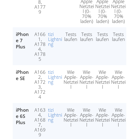
Apple
Apple
Apple
8,
Netztei
Netztei
Netztei
A177
l (0-
l (0-
l (0-
9
70%
70%
70%
laden)
laden)
laden)
iPhon
A166
tizi
Tests
Tests
Tests
Tests
1,
Lightni
laufen
laufen
laufen
laufen
e 7
A178
ng
Plus
4,
A178
5
iPhon
A166
tizi
Wie
Wie
Wie
Wie
2,
Lightni
Apple-
Apple-
Apple-
Apple-
e SE
A172
ng
Netztei
Netztei
Netztei
Netztei
3,
l
l
l
l
A172
4
iPhon
A163
tizi
Wie
Wie
Wie
Wie
4,
Lightni
Apple-
Apple-
Apple-
Apple-
e 6S
A168
ng
Netztei
Netztei
Netztei
Netztei
Plus
7,
l
l
l
l
A169
9