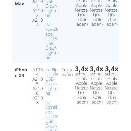
er als
er als
er als
A210
USB-
Max
Apple
Apple
Apple
1,
C-auf-
Netztei
Netztei
Netztei
A210
Lightni
l (0-
l (0-
l (0-
2,
ng
70%
70%
70%
A210
laden)
laden)
laden)
4
tizi
Spiralk
abel
ULTRA
USB-
C-auf-
Lightni
ng
3,4x
3,4x
3,4x
iPhon
A198
tizi flip
Tests
schnell
schnell
schnell
4,
ULTRA
laufen
e XR
er als
er als
er als
A210
USB-
Apple
Apple
Apple
5,
C-auf-
Netztei
Netztei
Netztei
A210
Lightni
l (0-
l (0-
l (0-
6,
ng
70%
70%
70%
A210
laden)
laden)
laden)
8
tizi
Spiralk
abel
ULTRA
USB-
C-auf-
Lightni