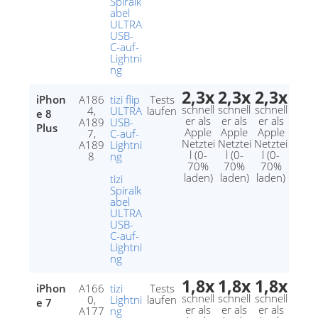
Spiralk
abel
ULTRA
USB-
C-auf-
Lightni
ng
2,3x
2,3x
2,3x
iPhon
A186
tizi flip
Tests
schnell
schnell
schnell
4,
ULTRA
laufen
e 8
er als
er als
er als
A189
USB-
Plus
Apple
Apple
Apple
7,
C-auf-
Netztei
Netztei
Netztei
A189
Lightni
l (0-
l (0-
l (0-
8
ng
70%
70%
70%
laden)
laden)
laden)
tizi
Spiralk
abel
ULTRA
USB-
C-auf-
Lightni
ng
1,8x
1,8x
1,8x
iPhon
A166
tizi
Tests
schnell
schnell
schnell
0,
Lightni
laufen
e 7
er als
er als
er als
A177
ng